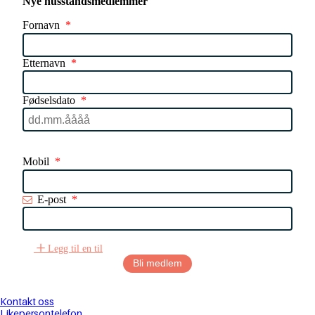
Nye husstandsmedlemmer
Fornavn
*
Etternavn
*
Fødselsdato
*
Mobil
*
E-post
*
Legg til en til
Kontakt oss
Likepersontelefon